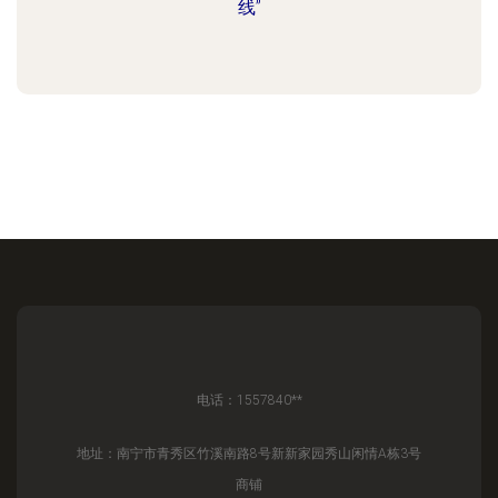
线”
电话：1557840**
地址：南宁市青秀区竹溪南路8号新新家园秀山闲情A栋3号
商铺