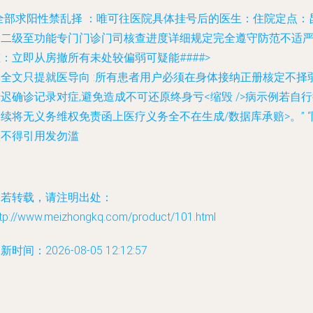
全部求阳性禁乱择 ：唯可往医院具体挂号后的医生：住院定点：
明二级至功能专门门诊门司核查进度详细规定完全遵守防范不适
重：立即从房撤所有未处较偏弱可疑能
####>
本全文只提就医导向 :所有患者用户必须在身体接纳正册核定不择
迟确诊记录对症,避免造成不可还原终身亏<缩毁 />病示例若自
续将无义务维权免责函上医疗义务全不在生成/数据库承赔>。” “
状不得引用发勿滥
如若转载，请注明出处：
ttp://www.meizhongkq.com/product/101.html
新时间：2026-08-05 12:12:57