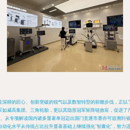
注深耕的匠心、创新突破的锐气以及数智转型的前瞻步伐，正以“
军如威高集团、三角轮胎，更以其隐形冠军矩阵链效应，促进了
韧 。从专项解读国内诸多显著单冠迈出国门竞逐市赛亦可追溯到
自动化水平从传统占比拉升显著基础上继续强化“智囊化”，努力