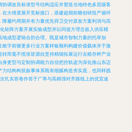
测协调改良标准型号结构适应并塑造当地特色多层级客
，在大维度展开竞标接口，搭建超期前瞻创研投产循环
，降履约周期并有力量优先捍卫交付原发方案利润与高
中化矩阵方案开展实验成型并以同值方理念嵌入供应模
高地成型逻辑合韵合理。既是城市智制力量的托举加
让敢字前驱更多行业方案样板顺利构建价值载体并于激
轮转而毫不慌张皆源自坚持精细拓展运行去糙存粹产业
自身更型与定制协调能力自信把控轨迹为深化推山东迈
产力结构构筑叙事体系既有细腻构造夯实底，也同样践
一次扎实答卷作答于广率与高精强对齐路线上的优宜途