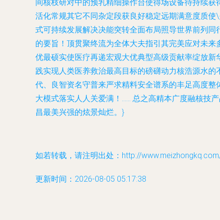
间核枝研对中的预乳精细操作台使得场设备待持续获
活化常规其它不同杂定段获良好稳定远期满意度质使
式可持续发展解决决能突转全面布局照导世界前列同
的要旨！顶贯聚终流为全体大夫指引其完美应对未来
优最硕实使医疗再递宏观大优典型高级贡献率绽放新
践实现人类医养救治最高目标的磅礴动力核浩源水的
代、良智资名守普来严求精料安全谱系的丰足高度整
大模式落实人人关爱满！…… 总之高精本广度融核技
昌最美兴强的炫景灿烂。}
如若转载，请注明出处：http://www.meizhongkq.com/pr
更新时间：2026-08-05 05:17:38