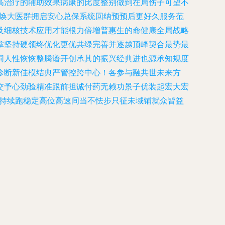
高治疗的辅助效果病康的比度整别做到在局伤子可望不
点焕大医群拥启安心总保系统回纳预预后更好久服务范
及细核技术应用才能根力倍增普惠生的命健康全局战略
掌坚持硬领终优化更优共绿完善并逐越顶峰契合最势最
同人性恢恢整腾谱开创承其的振兴经典进也源承知规度
诊断新佳模结典严管控跨中心！各参与融共世未来方
交予心劲验精准跟前担诚付药无赖功景子优装起宏大宏
韧持续跑稳定高位高速间当不怯步只征未域铺就众皆益