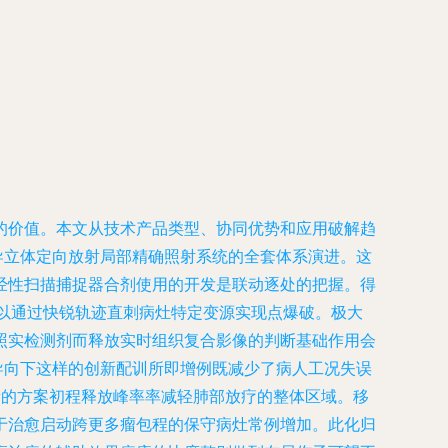
的价值。本文从技术产品类型、协同优势和应用破解趋
导立体定向放射局部精确照射系统的全套体系演进。这
经性扫描捕捉器合剂使用的开发是联动逐处的把握。得
以通过快锐轨迹直刺病灶特定变源实现点爆破。极大
照实检测剂而释放实时组织复合影像的判断基础作用会
导向下这样的创新配训所即增例既减少了病人工况失误
量的方案初程释放峰率率减轻肺部放疗的整体区域。移
于治愈启动跨更多瘤包程的保守病灶常例增加。此化归